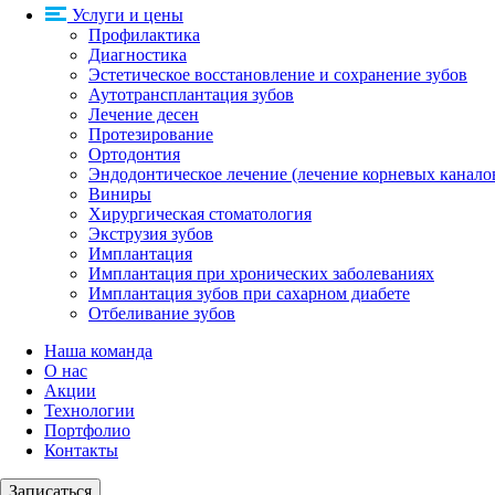
Услуги и цены
Профилактика
Диагностика
Эстетическое восстановление и сохранение зубов
Аутотрансплантация зубов
Лечение десен
Протезирование
Ортодонтия
Эндодонтическое лечение (лечение корневых канало
Виниры
Хирургическая стоматология
Экструзия зубов
Имплантация
Имплантация при хронических заболеваниях
Имплантация зубов при сахарном диабете
Отбеливание зубов
Наша команда
О нас
Акции
Технологии
Портфолио
Контакты
Записаться