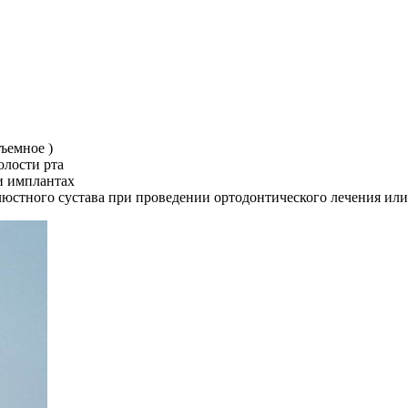
ъемное )
олости рта
ти имплантах
стного сустава при проведении ортодонтического лечения или 