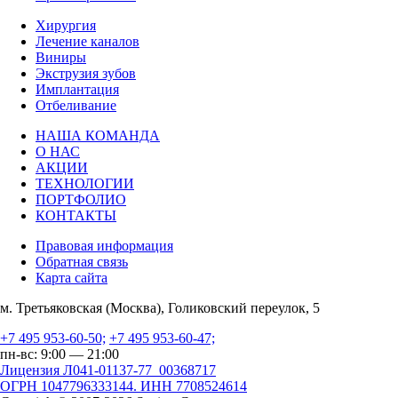
Хирургия
Лечение каналов
Виниры
Экструзия зубов
Имплантация
Отбеливание
НАША КОМАНДА
О НАС
АКЦИИ
ТЕХНОЛОГИИ
ПОРТФОЛИО
КОНТАКТЫ
Правовая информация
Обратная связь
Карта сайта
м. Третьяковская (Москва), Голиковский переулок, 5
+7 495 953-60-50;
+7 495 953-60-47;
пн-вс: 9:00 — 21:00
Лицензия Л041-01137-77_00368717
ОГРН 1047796333144. ИНН 7708524614