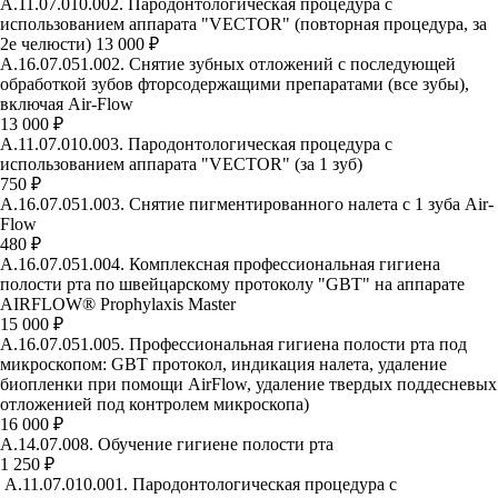
А.11.07.010.002. Пародонтологическая процедура с
использованием аппарата "VECTOR" (повторная процедура, за
2е челюсти)
13 000 ₽
А.16.07.051.002. Снятие зубных отложений с последующей
обработкой зубов фторсодержащими препаратами (все зубы),
включая Air-Flow
13 000 ₽
А.11.07.010.003. Пародонтологическая процедура с
использованием аппарата "VECTOR" (за 1 зуб)
750 ₽
А.16.07.051.003. Снятие пигментированного налета с 1 зуба Air-
Flow
480 ₽
А.16.07.051.004. Комплексная профессиональная гигиена
полости рта по швейцарскому протоколу "GBT" на аппарате
AIRFLOW® Prophylaxis Master
15 000 ₽
А.16.07.051.005. Профессиональная гигиена полости рта под
микроскопом: GBT протокол, индикация налета, удаление
биопленки при помощи AirFlow, удаление твердых поддесневых
отложенией под контролем микроскопа)
16 000 ₽
А.14.07.008. Обучение гигиене полости рта
1 250 ₽
А.11.07.010.001. Пародонтологическая процедура с