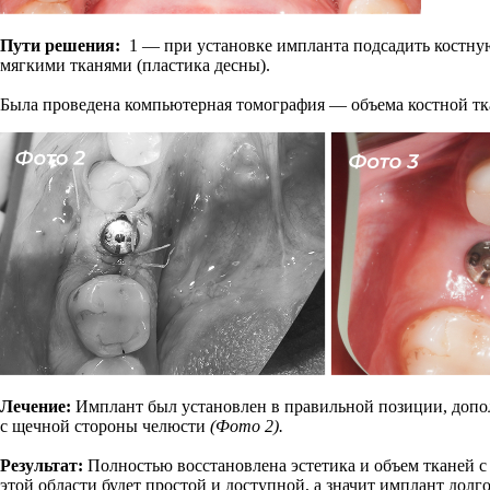
Пути решения:
1 — при установке импланта подсадить костную
мягкими тканями (пластика десны).
Была проведена компьютерная томография — объема костной тка
Лечение:
Имплант был установлен в правильной позиции, дополн
с щечной стороны челюсти
(Фото 2).
Результат:
Полностью восстановлена эстетика и объем тканей с
этой области будет простой и доступной, а значит имплант дол