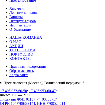
Протезирование
Хирургия
Лечение каналов
Виниры
Экструзия зубов
Имплантация
Отбеливание
НАША КОМАНДА
О НАС
АКЦИИ
ТЕХНОЛОГИИ
ПОРТФОЛИО
КОНТАКТЫ
Правовая информация
Обратная связь
Карта сайта
м. Третьяковская (Москва), Голиковский переулок, 5
+7 495 953-60-50;
+7 495 953-60-47;
пн-вс: 9:00 — 21:00
Лицензия Л041-01137-77_00368717
ОГРН 1047796333144. ИНН 7708524614