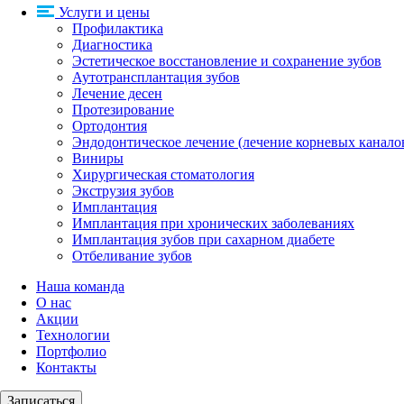
Услуги и цены
Профилактика
Диагностика
Эстетическое восстановление и сохранение зубов
Аутотрансплантация зубов
Лечение десен
Протезирование
Ортодонтия
Эндодонтическое лечение (лечение корневых канало
Виниры
Хирургическая стоматология
Экструзия зубов
Имплантация
Имплантация при хронических заболеваниях
Имплантация зубов при сахарном диабете
Отбеливание зубов
Наша команда
О нас
Акции
Технологии
Портфолио
Контакты
Записаться