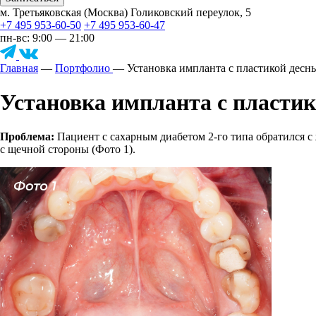
м. Третьяковская (Москва) Голиковский переулок, 5
+7 495 953-60-50
+7 495 953-60-47
пн-вс: 9:00 — 21:00
Главная
—
Портфолио
—
Установка импланта с пластикой десн
Установка импланта с пластик
Проблема:
Пациент с сахарным диабетом 2-го типа обратился с
с щечной стороны (Фото 1).